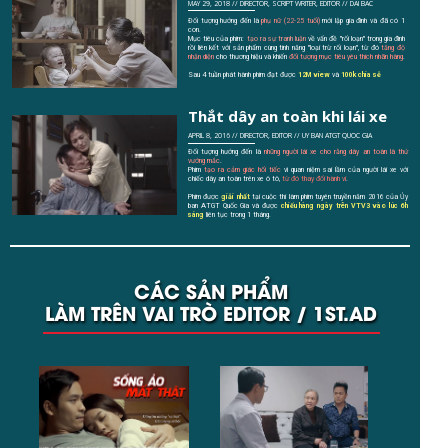
MAY 29, 2018 // DIRECTOR, SCRIPT WRITER, EDITOR // DAI BAC
Đối tượng hướng đến là
phụ nữ (22-25 tuổi)
mới lập gia đình và đã có 1
con.
Mục tiêu của phim:
tạo ra sự tranh luận
về vấn đề "rối loạn" trong gia đình
rồi liên kết với sản phẩm cùng tính năng "loại trừ rối loạn", từ đó
tăng độ
nhận diện
cho thương hiệu và khiến
đối tượng mục tiêu yêu thích nhãn hàng
.
Sau 4 tuần phát hành phim đạt được
12M view
và
100k chia sẻ
Thắt dây an toàn khi lái xe
APRIL 8, 2016 // DIRECTOR, EDITOR // UY BAN ATGT QUOC GIA
Đối tượng hướng đến là
những người lái xe cho rằng dây an toàn là thứ
vướng mắc
.
Phim
tạo ra cảm giác hối tiếc
vì quan niệm sai lầm của người lái xe với
chiếc dây an toàn trên xe ô tô,
từ đó thay đổi hành vi
.
Phim được
giải nhất
tại cuộc thi làm phim tuyên truyền năm 2016 của Ủy
ban ATGT Quốc Gia và được
chiếu hàng ngày trên VTV3 vào lúc 6h
sáng
liên tục trong 1 tháng.
CÁC SẢN PHẨM
LÀM TRÊN VAI TRÒ EDITOR / 1ST.AD