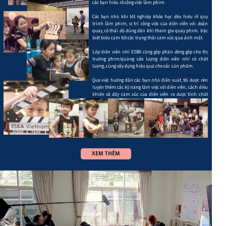
các bạn hiểu rõ công việc làm phim.
Các bạn nhỏ khi tốt nghiệp khóa học đều hiểu rõ quy
trình làm phim, vị trí công việc của diễn viên với đoàn
quay, có thái độ đúng đắn khi tham gia quay phim. Đặc
biệt biểu cảm tốt các trạng thái cảm xúc qua ánh mắt.
Lớp diễn viên nhí ESBA cũng góp phần đóng góp cho thị
trường phim/quảng cáo lượng diễn viên nhí có chất
lượng, cùng xây dựng hiệu quả cho các sản phẩm.
Qua việc hướng dẫn các bạn nhỏ diễn xuất, tôi được rèn
luyện thêm các kỹ năng làm việc với diễn viên, cách điều
khiển và đẩy cảm xúc của diễn viên ra được tính chất
nhân vật mình mong muốn.
XEM THÊM