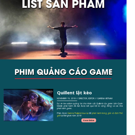
LIST SẢN PHẨM
PHIM QUẢNG CÁO GAME
Quillent lật kèo
NOVEMBER 19, 2018 // DIRECTOR, EDITOR // GARENA VIETNAM
Dự án live-action quảng bá cho nhân vật Quillent của game Liên Quân
Mobile phát hành đã đạt được kết quả tốt từ cộng đồng và các nhà
phát hành game.
Phim được
Garena Thailand mua lại
để
phát hành trong giải vô địch Thế
giới
tại Bangkok năm 2018
Xem thêm