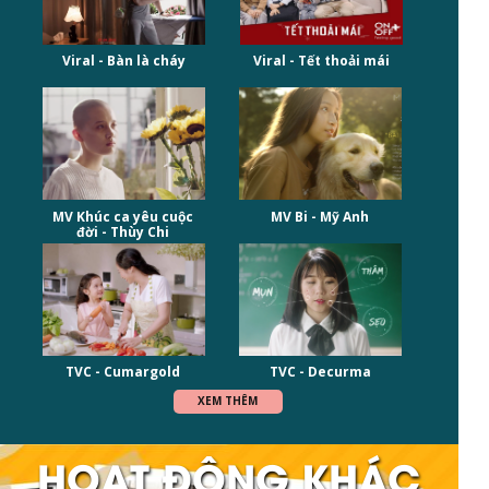
Viral - Tết thoải mái
Viral - Bàn là cháy
MV Khúc ca yêu cuộc
MV Bi - Mỹ Anh
đời - Thùy Chi
TVC - Cumargold
TVC - Decurma
XEM THÊM
HOẠT ĐỘNG KHÁC