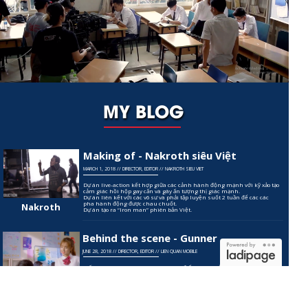
MY BLOG
Making of - Nakroth siêu Việt
MARCH 1, 2018 // DIRECTOR, EDITOR // NAKROTH SIEU VIET
Dự án live-action kết hợp giữa các cảnh hành động mạnh với kỹ xảo tạo
cảm giác hồi hộp gay cấn và gây ấn tượng thị giác mạnh.
Dự án liên kết với các võ sư và phải tập luyện suốt 2 tuần để các các
pha hành động được chau chuốt.
Nakroth
Dự án tạo ra “Iron man” phiên bản Việt.
Behind the scene - Gunner
JUNE 28, 2018 // DIRECTOR, EDITOR // LIEN QUAN MOBILE
Tiếp tục là dự án live-action, nhưng điểm sáng của dự án không nằm tại
những phá hành động mạnh mà tập trung vào câu chuyện của đối
tượng học sinh - cuộc sống, quan điểm và góc nhìn của đối tượng này
với Game.
Cảnh key của dự án là cảnh biến chuyển đột ngột từ ngày qua đêm và
Gunner
quái vật xuất hiện được làm rất cầu kỳ.
Cùng xem behind the scene để biết chúng tôi làm như thế nào nhé.