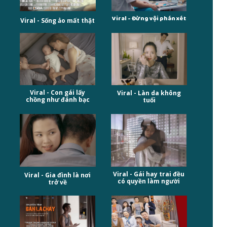
Viral - Đừng vội phán xét
Viral - Sống ảo mất thật
Viral - Con gái lấy
Viral - Làn da không
chồng như đánh bạc
tuổi
Viral - Gái hay trai đều
Viral - Gia đình là nơi
có quyền làm người
trở về