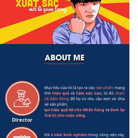
ABOUT ME
Mục tiêu của tôi là tạo ra các
sản phẩm
mang
tính
Hiệu quả
và
Cảm xúc cao
, từ đó
chạm
tới đám đông
để họ có nhu cầu xem và chia
sẻ sản phẩm,
tạo hiệu quả tốt cho Nhãn hàng
và
đem lại
Giá trị cho cuộc sống
.
Director
Với
6
năm k
inh nghiệm
trong công việc này,