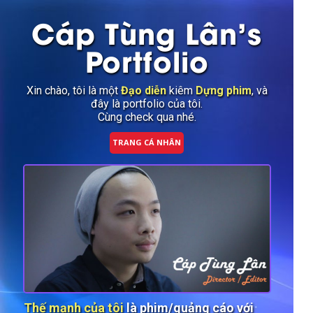
Cáp Tùng Lân's
Portfolio
Xin chào, tôi là một
Đạo diễn
kiêm
Dựng phim
, và
đây là portfolio của tôi.
Cùng check qua nhé.
TRANG CÁ NHÂN
Thế mạnh của tôi
là phim/quảng cáo với