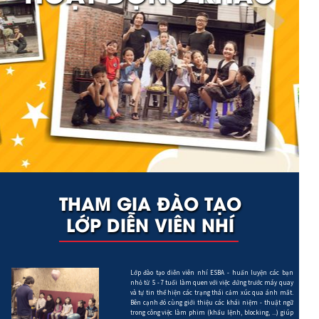
THAM GIA ĐÀO TẠO
LỚP DIỄN VIÊN NHÍ
Lớp đào tạo diễn viên nhí ESBA - huấn luyện các bạn
nhỏ từ 5 - 7 tuổi làm quen với việc đứng trước máy quay
và tự tin thể hiện các trạng thái cảm xúc qua ánh mắt.
Bên cạnh đó cùng giới thiệu các khái niệm - thuật ngữ
trong công việc làm phim (khẩu lệnh, blocking, ...) giúp