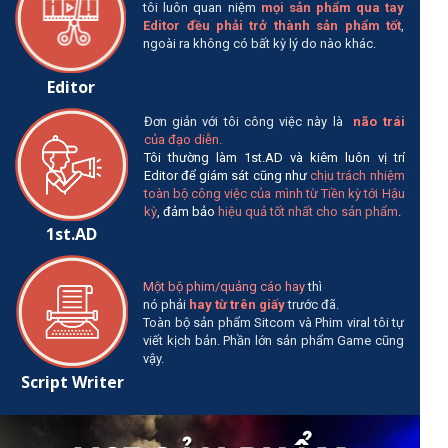
tôi luôn quan niệm
mọi sả
n phẩm qua tay
Editor đều phải trở thành sản phẩm tốt
,
ngoài ra không có bất kỳ lý do nào khác.
Editor
Đơn giản với tôi công việc này là
não trái
của đạo diễn.
Tôi thường làm 1st.AD và kiêm luôn vị trí
Editor để giám sát cũng như
chịu trách nhiệm
toàn bộ công việc của mình từ Tiền kỳ tới Hậu
kỳ
, đảm bảo
hiệu quả tốt nhất cho sản phẩm
.
1st.AD
Một bộ phim/quảng cáo hay
thì
nó phải
hay từ trên giấy
trước đã.
Toàn bộ sản phẩm Sitcom và Phim viral tôi tự
viết kịch bản. Phần lớn sản phẩm Game cũng
vậy.
Script Writer